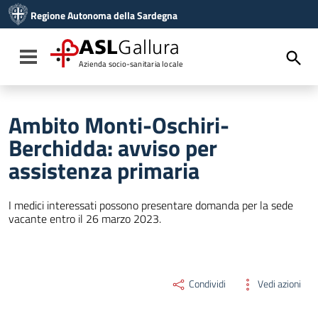
Vai ai contenuti
Regione Autonoma della Sardegna
Vai al menu di navigazione
Vai al footer
ASL
Gallura
Toggle navigation
Azienda socio-sanitaria locale
Ambito Monti-Oschiri-
Berchidda: avviso per
assistenza primaria
I medici interessati possono presentare domanda per la sede
vacante entro il 26 marzo 2023.
Condividi
Vedi azioni