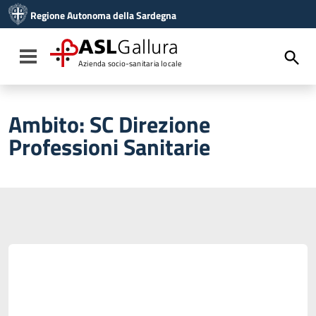
Vai ai contenuti
Regione Autonoma della Sardegna
Vai al menu di navigazione
Vai al footer
ASL
Gallura
Toggle navigation
Azienda socio-sanitaria locale
Ambito:
SC Direzione
Professioni Sanitarie