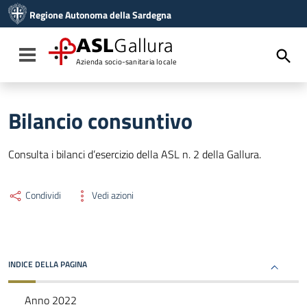
Vai ai contenuti
Regione Autonoma della Sardegna
Vai al menu di navigazione
Vai al footer
ASL
Gallura
Toggle navigation
Azienda socio-sanitaria locale
Bilancio consuntivo
Consulta i bilanci d’esercizio della ASL n. 2 della Gallura.
Condividi
Vedi azioni
INDICE DELLA PAGINA
Anno 2022