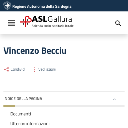
Vai ai contenuti
Regione Autonoma della Sardegna
Vai al menu di navigazione
Vai al footer
ASL
Gallura
Toggle navigation
Azienda socio-sanitaria locale
Vincenzo Becciu
Condividi
Vedi azioni
INDICE DELLA PAGINA
Documenti
Ulteriori informazioni