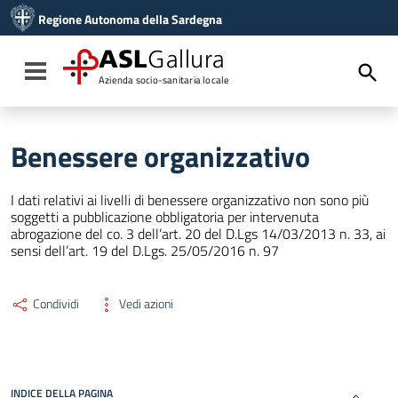
Vai ai contenuti
Regione Autonoma della Sardegna
Vai al menu di navigazione
Vai al footer
ASL
Gallura
Toggle navigation
Azienda socio-sanitaria locale
Benessere organizzativo
I dati relativi ai livelli di benessere organizzativo non sono più
soggetti a pubblicazione obbligatoria per intervenuta
abrogazione del co. 3 dell’art. 20 del D.Lgs 14/03/2013 n. 33, ai
sensi dell’art. 19 del D.Lgs. 25/05/2016 n. 97
Condividi
Vedi azioni
INDICE DELLA PAGINA