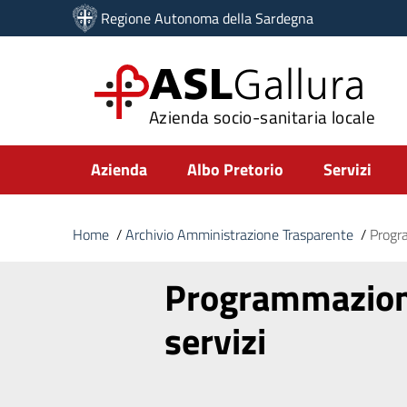
Vai ai contenuti
Regione Autonoma della Sardegna
Vai al menu di navigazione
Vai al footer
ASL
Gallura
Azienda socio-sanitaria locale
Submenu
Azienda
Albo Pretorio
Servizi
Home
/
Archivio Amministrazione Trasparente
/
Progra
Programmazione 
servizi