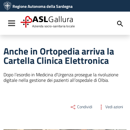
Vai ai contenuti
Regione Autonoma della Sardegna
Vai al menu di navigazione
Vai al footer
ASL
Gallura
Toggle navigation
Azienda socio-sanitaria locale
Anche in Ortopedia arriva la
Cartella Clinica Elettronica
Dopo l’esordio in Medicina d’Urgenza prosegue la rivoluzione
digitale nella gestione dei pazienti all’ospedale di Olbia.
Condividi
Vedi azioni