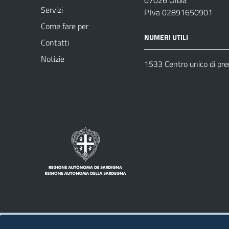
07026 Olbia
Servizi
P.Iva 02891650901
Come fare per
NUMERI UTILI
Contatti
Notizie
1533 Centro unico di pr
Note legali
Privacy policy
Contatti