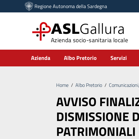
Vai ai contenuti
Regione Autonoma della Sardegna
Vai al menu di navigazione
Vai al footer
ASL
Gallura
Azienda socio-sanitaria locale
Submenu
Azienda
Albo Pretorio
Servizi
Home
/
Albo Pretorio
/
Comunicazioni,
AVVISO FINALI
DISMISSIONE D
PATRIMONIALI