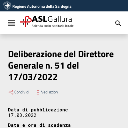
Vai ai contenuti
Regione Autonoma della Sardegna
Vai al menu di navigazione
Vai al footer
ASL
Gallura
Toggle navigation
Azienda socio-sanitaria locale
Deliberazione del Direttore
Generale n. 51 del
17/03/2022
Condividi
Vedi azioni
Data di pubblicazione
17.03.2022
Data e ora di scadenza