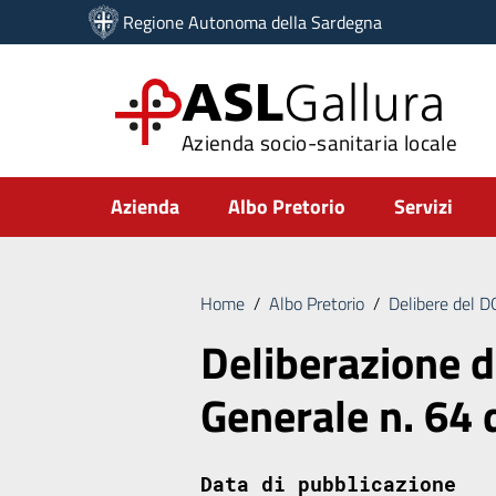
Vai ai contenuti
Regione Autonoma della Sardegna
Vai al menu di navigazione
Vai al footer
ASL
Gallura
Azienda socio-sanitaria locale
Submenu
Azienda
Albo Pretorio
Servizi
Home
/
Albo Pretorio
/
Delibere del 
Deliberazione d
Generale n. 64
Data di pubblicazione