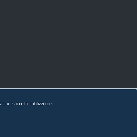
zione accetti l’utilizzo dei
© 2026 Regione Autonoma della Sardegna