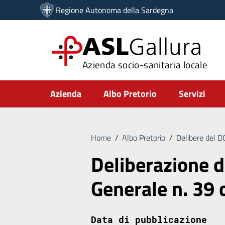
Vai ai contenuti
Regione Autonoma della Sardegna
Vai al menu di navigazione
Vai al footer
ASL
Gallura
Azienda socio-sanitaria locale
Submenu
Azienda
Albo Pretorio
Servizi
Home
/
Albo Pretorio
/
Delibere del 
Deliberazione d
Generale n. 39
Data di pubblicazione