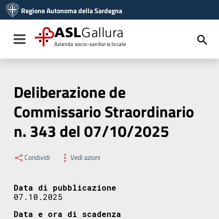
Vai ai contenuti
Regione Autonoma della Sardegna
Vai al menu di navigazione
Vai al footer
ASL
Gallura
Toggle navigation
Azienda socio-sanitaria locale
Deliberazione de
Commissario Straordinario
n. 343 del 07/10/2025
Condividi
Vedi azioni
Data di pubblicazione
07.10.2025
Data e ora di scadenza