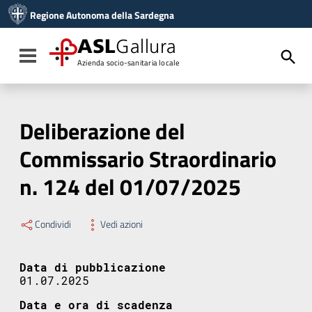
Vai ai contenuti
Regione Autonoma della Sardegna
Vai al menu di navigazione
Vai al footer
ASL
Gallura
Toggle navigation
Azienda socio-sanitaria locale
Deliberazione del
Commissario Straordinario
n. 124 del 01/07/2025
Condividi
Vedi azioni
Data di pubblicazione
01.07.2025
Data e ora di scadenza