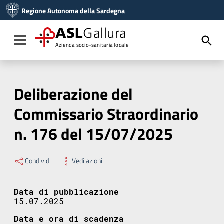
Vai ai contenuti
Regione Autonoma della Sardegna
Vai al menu di navigazione
Vai al footer
ASL
Gallura
Toggle navigation
Azienda socio-sanitaria locale
Deliberazione del
Commissario Straordinario
n. 176 del 15/07/2025
Condividi
Vedi azioni
Data di pubblicazione
15.07.2025
Data e ora di scadenza