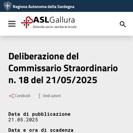
Vai ai contenuti
Regione Autonoma della Sardegna
Vai al menu di navigazione
Vai al footer
ASL
Gallura
Toggle navigation
Azienda socio-sanitaria locale
Deliberazione del
Commissario Straordinario
n. 18 del 21/05/2025
Condividi
Vedi azioni
Data di pubblicazione
21.05.2025
Data e ora di scadenza