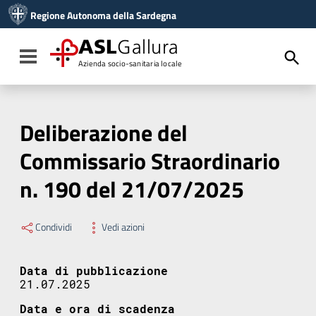
Vai ai contenuti
Regione Autonoma della Sardegna
Vai al menu di navigazione
Vai al footer
ASL
Gallura
Toggle navigation
Azienda socio-sanitaria locale
Deliberazione del
Commissario Straordinario
n. 190 del 21/07/2025
Condividi
Vedi azioni
Data di pubblicazione
21.07.2025
Data e ora di scadenza