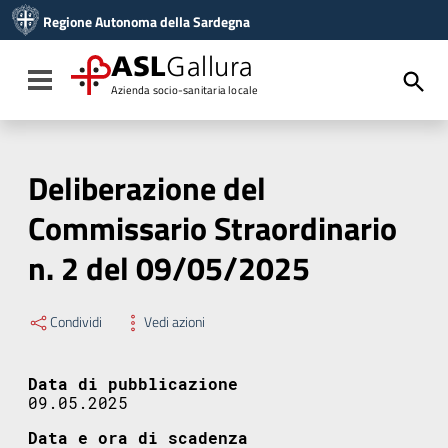
Vai ai contenuti
Regione Autonoma della Sardegna
Vai al menu di navigazione
Vai al footer
ASL
Gallura
Toggle navigation
Azienda socio-sanitaria locale
Deliberazione del
Commissario Straordinario
n. 2 del 09/05/2025
Condividi
Vedi azioni
Data di pubblicazione
09.05.2025
Data e ora di scadenza