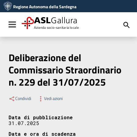
Vai ai contenuti
Regione Autonoma della Sardegna
Vai al menu di navigazione
Vai al footer
ASL
Gallura
Toggle navigation
Azienda socio-sanitaria locale
Deliberazione del
Commissario Straordinario
n. 229 del 31/07/2025
Condividi
Vedi azioni
Data di pubblicazione
31.07.2025
Data e ora di scadenza