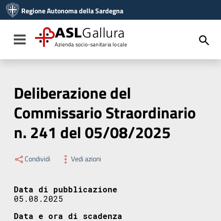
Vai ai contenuti
Regione Autonoma della Sardegna
Vai al menu di navigazione
Vai al footer
ASL
Gallura
Toggle navigation
Azienda socio-sanitaria locale
Deliberazione del
Commissario Straordinario
n. 241 del 05/08/2025
Condividi
Vedi azioni
Data di pubblicazione
05.08.2025
Data e ora di scadenza