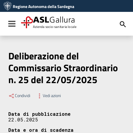
Vai ai contenuti
Regione Autonoma della Sardegna
Vai al menu di navigazione
Vai al footer
ASL
Gallura
Toggle navigation
Azienda socio-sanitaria locale
Deliberazione del
Commissario Straordinario
n. 25 del 22/05/2025
Condividi
Vedi azioni
Data di pubblicazione
22.05.2025
Data e ora di scadenza