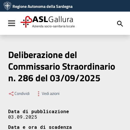
Vai ai contenuti
Regione Autonoma della Sardegna
Vai al menu di navigazione
Vai al footer
ASL
Gallura
Toggle navigation
Azienda socio-sanitaria locale
Deliberazione del
Commissario Straordinario
n. 286 del 03/09/2025
Condividi
Vedi azioni
Data di pubblicazione
03.09.2025
Data e ora di scadenza