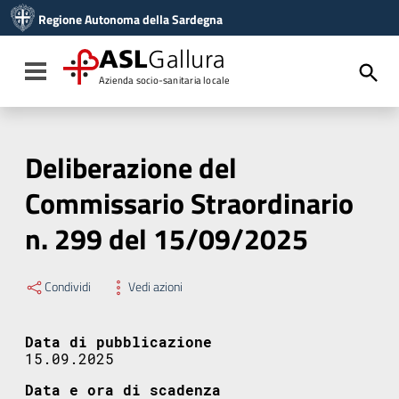
Vai ai contenuti
Regione Autonoma della Sardegna
Vai al menu di navigazione
Vai al footer
ASL
Gallura
Toggle navigation
Azienda socio-sanitaria locale
Deliberazione del
Commissario Straordinario
n. 299 del 15/09/2025
Condividi
Vedi azioni
Data di pubblicazione
15.09.2025
Data e ora di scadenza