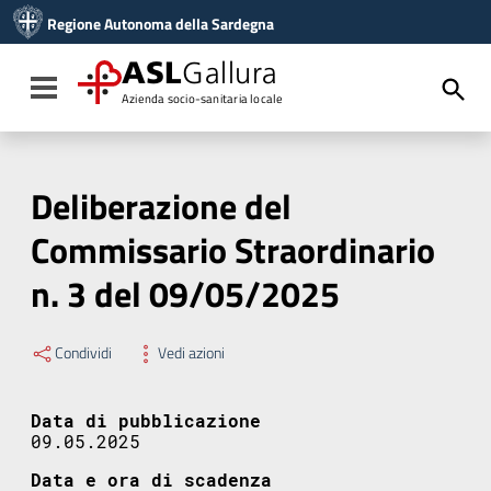
Vai ai contenuti
Regione Autonoma della Sardegna
Vai al menu di navigazione
Vai al footer
ASL
Gallura
Toggle navigation
Azienda socio-sanitaria locale
Deliberazione del
Commissario Straordinario
n. 3 del 09/05/2025
Condividi
Vedi azioni
Data di pubblicazione
09.05.2025
Data e ora di scadenza