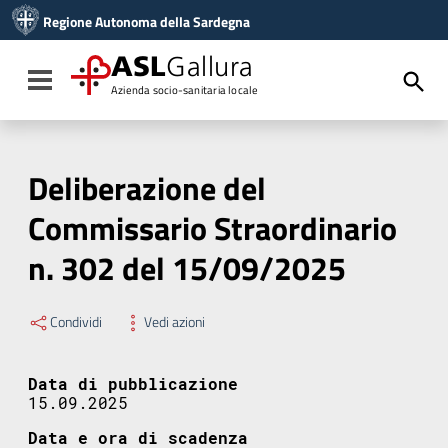
Vai ai contenuti
Regione Autonoma della Sardegna
Vai al menu di navigazione
Vai al footer
ASL
Gallura
Toggle navigation
Azienda socio-sanitaria locale
Deliberazione del
Commissario Straordinario
n. 302 del 15/09/2025
Condividi
Vedi azioni
Data di pubblicazione
15.09.2025
Data e ora di scadenza