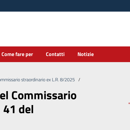
Come fare per
Contatti
Notizie
ommissario straordinario ex L.R. 8/2025
/
Deliberazione del Commi
del Commissario
. 41 del