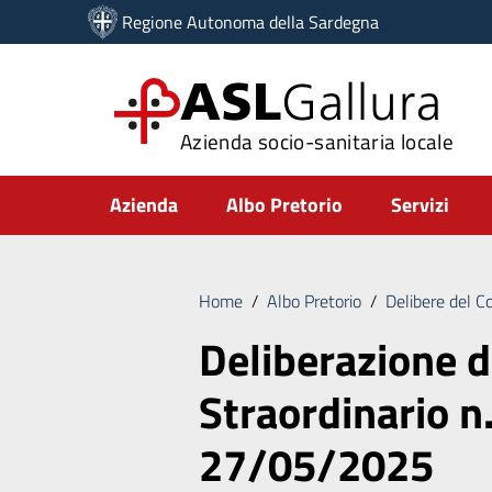
Vai ai contenuti
Regione Autonoma della Sardegna
Vai al menu di navigazione
Vai al footer
ASL
Gallura
Azienda socio-sanitaria locale
Submenu
Azienda
Albo Pretorio
Servizi
Home
/
Albo Pretorio
/
Delibere del C
Deliberazione 
Straordinario n
27/05/2025