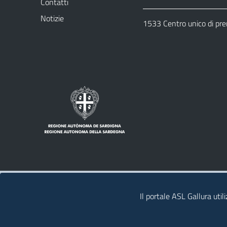
Contatti
Notizie
1533 Centro unico di pr
Note legali
Privacy policy
Contatti
Il portale ASL Gallura util