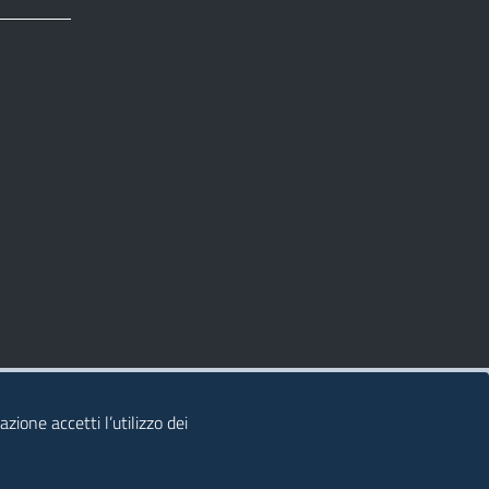
zione accetti l’utilizzo dei
© 2026 Regione Autonoma della Sardegna