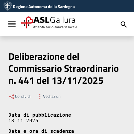
Vai ai contenuti
Regione Autonoma della Sardegna
Vai al menu di navigazione
Vai al footer
ASL
Gallura
Toggle navigation
Azienda socio-sanitaria locale
Deliberazione del
Commissario Straordinario
n. 441 del 13/11/2025
Condividi
Vedi azioni
Data di pubblicazione
13.11.2025
Data e ora di scadenza