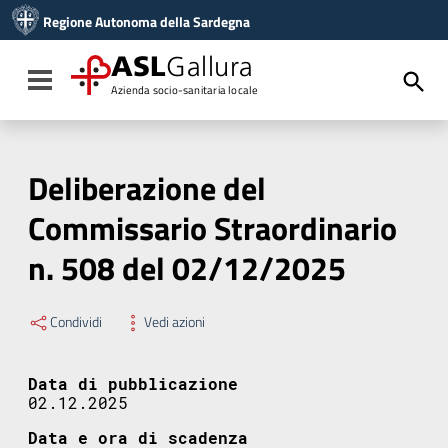
Vai ai contenuti
Regione Autonoma della Sardegna
Vai al menu di navigazione
Vai al footer
ASL
Gallura
Toggle navigation
Azienda socio-sanitaria locale
Deliberazione del
Commissario Straordinario
n. 508 del 02/12/2025
Condividi
Vedi azioni
Data di pubblicazione
02.12.2025
Data e ora di scadenza