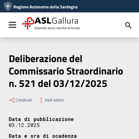
Vai ai contenuti
Regione Autonoma della Sardegna
Vai al menu di navigazione
Vai al footer
ASL
Gallura
Toggle navigation
Azienda socio-sanitaria locale
Deliberazione del
Commissario Straordinario
n. 521 del 03/12/2025
Condividi
Vedi azioni
Data di pubblicazione
03.12.2025
Data e ora di scadenza