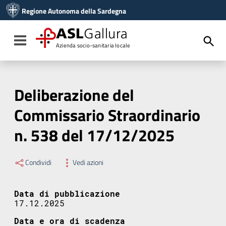
Vai ai contenuti
Regione Autonoma della Sardegna
Vai al menu di navigazione
Vai al footer
ASL
Gallura
Toggle navigation
Azienda socio-sanitaria locale
Deliberazione del
Commissario Straordinario
n. 538 del 17/12/2025
Condividi
Vedi azioni
Data di pubblicazione
17.12.2025
Data e ora di scadenza