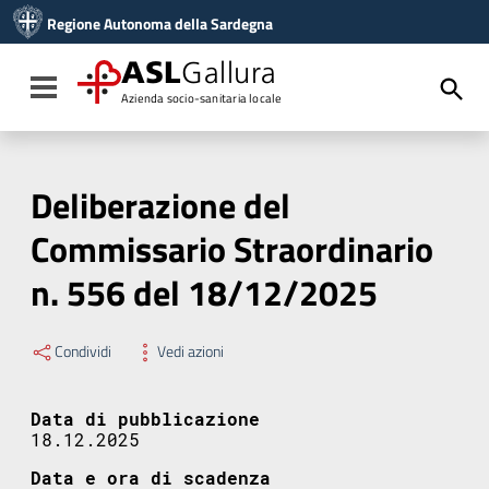
Vai ai contenuti
Regione Autonoma della Sardegna
Vai al menu di navigazione
Vai al footer
ASL
Gallura
Toggle navigation
Azienda socio-sanitaria locale
Deliberazione del
Commissario Straordinario
n. 556 del 18/12/2025
Condividi
Vedi azioni
Data di pubblicazione
18.12.2025
Data e ora di scadenza