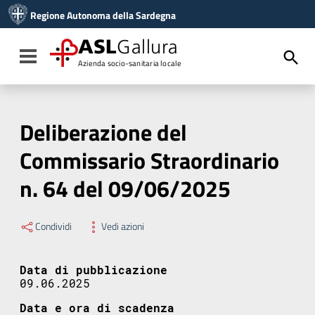
Vai ai contenuti
Regione Autonoma della Sardegna
Vai al menu di navigazione
Vai al footer
ASL
Gallura
Toggle navigation
Azienda socio-sanitaria locale
Deliberazione del
Commissario Straordinario
n. 64 del 09/06/2025
Condividi
Vedi azioni
Data di pubblicazione
09.06.2025
Data e ora di scadenza