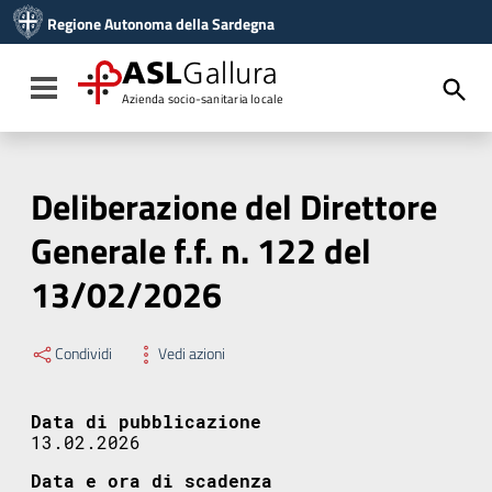
Vai ai contenuti
Regione Autonoma della Sardegna
Vai al menu di navigazione
Vai al footer
ASL
Gallura
Toggle navigation
Azienda socio-sanitaria locale
Deliberazione del Direttore
Generale f.f. n. 122 del
13/02/2026
Condividi
Vedi azioni
Data di pubblicazione
13.02.2026
Data e ora di scadenza