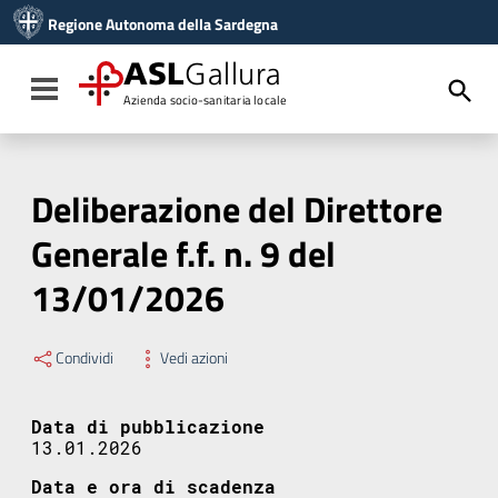
Vai ai contenuti
Regione Autonoma della Sardegna
Vai al menu di navigazione
Vai al footer
ASL
Gallura
Toggle navigation
Azienda socio-sanitaria locale
Deliberazione del Direttore
Generale f.f. n. 9 del
13/01/2026
Condividi
Vedi azioni
Data di pubblicazione
13.01.2026
Data e ora di scadenza