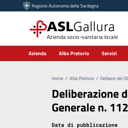
Vai ai contenuti
Regione Autonoma della Sardegna
Vai al menu di navigazione
Vai al footer
ASL
Gallura
Azienda socio-sanitaria locale
Submenu
Azienda
Albo Pretorio
Servizi
Home
/
Albo Pretorio
/
Delibere del 
Deliberazione d
Generale n. 11
Data di pubblicazione