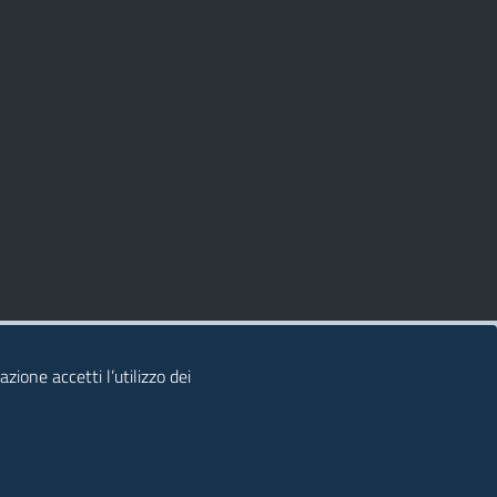
zione accetti l’utilizzo dei
© 2026 Regione Autonoma della Sardegna