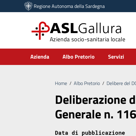
Vai ai contenuti
Regione Autonoma della Sardegna
Vai al menu di navigazione
Vai al footer
ASL
Gallura
Azienda socio-sanitaria locale
Submenu
Azienda
Albo Pretorio
Servizi
Home
/
Albo Pretorio
/
Delibere del 
Deliberazione d
Generale n. 11
Data di pubblicazione