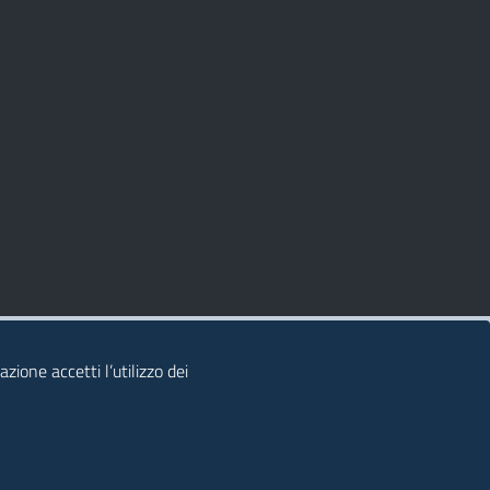
zione accetti l’utilizzo dei
© 2026 Regione Autonoma della Sardegna