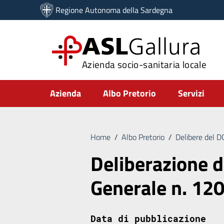
Vai ai contenuti
Regione Autonoma della Sardegna
Vai al menu di navigazione
Vai al footer
ASL
Gallura
Azienda socio-sanitaria locale
Submenu
Azienda
Albo Pretorio
Servizi
Home
/
Albo Pretorio
/
Delibere del 
Deliberazione d
Generale n. 12
Data di pubblicazione