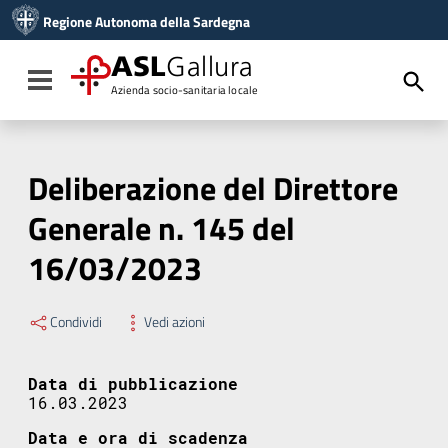
Vai ai contenuti
Regione Autonoma della Sardegna
Vai al menu di navigazione
Vai al footer
ASL
Gallura
Toggle navigation
Azienda socio-sanitaria locale
Deliberazione del Direttore
Generale n. 145 del
16/03/2023
Condividi
Vedi azioni
Data di pubblicazione
16.03.2023
Data e ora di scadenza