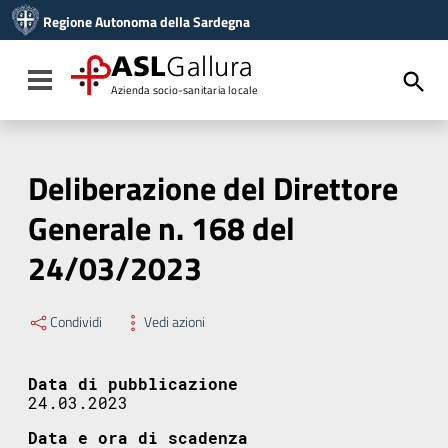
Vai ai contenuti
Regione Autonoma della Sardegna
Vai al menu di navigazione
Vai al footer
ASL
Gallura
Toggle navigation
Azienda socio-sanitaria locale
Deliberazione del Direttore
Generale n. 168 del
24/03/2023
Condividi
Vedi azioni
Data di pubblicazione
24.03.2023
Data e ora di scadenza