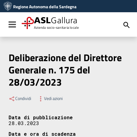
Vai ai contenuti
Regione Autonoma della Sardegna
Vai al menu di navigazione
Vai al footer
ASL
Gallura
Toggle navigation
Azienda socio-sanitaria locale
Deliberazione del Direttore
Generale n. 175 del
28/03/2023
Condividi
Vedi azioni
Data di pubblicazione
28.03.2023
Data e ora di scadenza