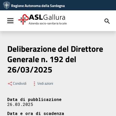
Vai ai contenuti
Regione Autonoma della Sardegna
Vai al menu di navigazione
Vai al footer
ASL
Gallura
Toggle navigation
Azienda socio-sanitaria locale
Deliberazione del Direttore
Generale n. 192 del
26/03/2025
Condividi
Vedi azioni
Data di pubblicazione
26.03.2025
Data e ora di scadenza