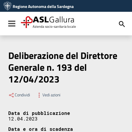
Vai ai contenuti
Regione Autonoma della Sardegna
Vai al menu di navigazione
Vai al footer
ASL
Gallura
Toggle navigation
Azienda socio-sanitaria locale
Deliberazione del Direttore
Generale n. 193 del
12/04/2023
Condividi
Vedi azioni
Data di pubblicazione
12.04.2023
Data e ora di scadenza