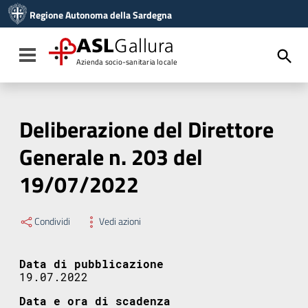
Vai ai contenuti
Regione Autonoma della Sardegna
Vai al menu di navigazione
Vai al footer
ASL
Gallura
Toggle navigation
Azienda socio-sanitaria locale
Deliberazione del Direttore
Generale n. 203 del
19/07/2022
Condividi
Vedi azioni
Data di pubblicazione
19.07.2022
Data e ora di scadenza