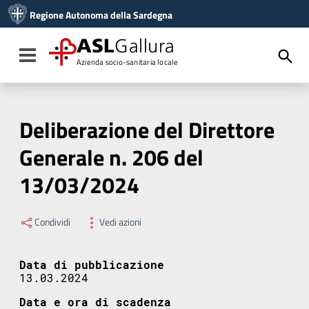
Vai ai contenuti
Regione Autonoma della Sardegna
Vai al menu di navigazione
Vai al footer
ASL
Gallura
Toggle navigation
Azienda socio-sanitaria locale
Deliberazione del Direttore
Generale n. 206 del
13/03/2024
Condividi
Vedi azioni
Data di pubblicazione
13.03.2024
Data e ora di scadenza