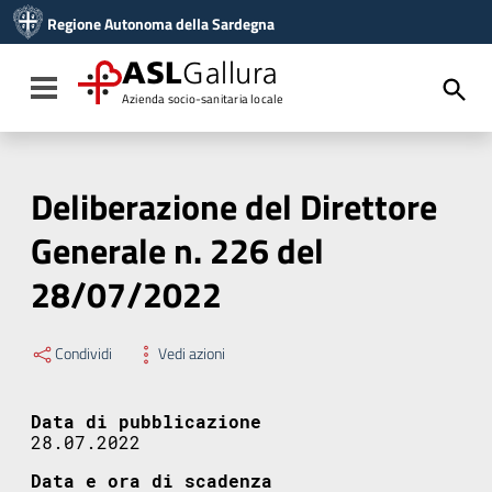
Vai ai contenuti
Regione Autonoma della Sardegna
Vai al menu di navigazione
Vai al footer
ASL
Gallura
Toggle navigation
Azienda socio-sanitaria locale
Deliberazione del Direttore
Generale n. 226 del
28/07/2022
Condividi
Vedi azioni
Data di pubblicazione
28.07.2022
Data e ora di scadenza