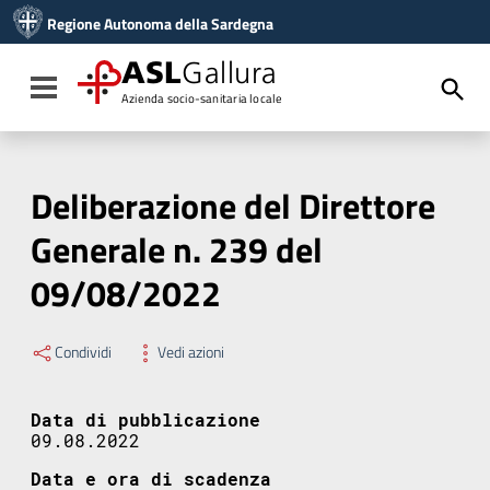
Vai ai contenuti
Regione Autonoma della Sardegna
Vai al menu di navigazione
Vai al footer
ASL
Gallura
Toggle navigation
Azienda socio-sanitaria locale
Deliberazione del Direttore
Generale n. 239 del
09/08/2022
Condividi
Vedi azioni
Data di pubblicazione
09.08.2022
Data e ora di scadenza