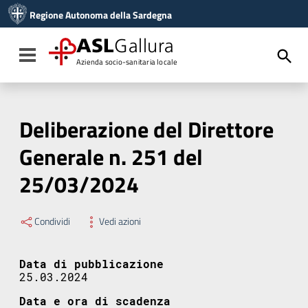
Vai ai contenuti
Regione Autonoma della Sardegna
Vai al menu di navigazione
Vai al footer
ASL
Gallura
Toggle navigation
Azienda socio-sanitaria locale
Deliberazione del Direttore
Generale n. 251 del
25/03/2024
Condividi
Vedi azioni
Data di pubblicazione
25.03.2024
Data e ora di scadenza