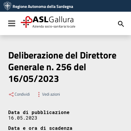
Vai ai contenuti
Regione Autonoma della Sardegna
Vai al menu di navigazione
Vai al footer
ASL
Gallura
Toggle navigation
Azienda socio-sanitaria locale
Deliberazione del Direttore
Generale n. 256 del
16/05/2023
Condividi
Vedi azioni
Data di pubblicazione
16.05.2023
Data e ora di scadenza