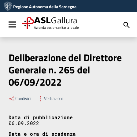
Vai ai contenuti
Regione Autonoma della Sardegna
Vai al menu di navigazione
Vai al footer
ASL
Gallura
Toggle navigation
Azienda socio-sanitaria locale
Deliberazione del Direttore
Generale n. 265 del
06/09/2022
Condividi
Vedi azioni
Data di pubblicazione
06.09.2022
Data e ora di scadenza