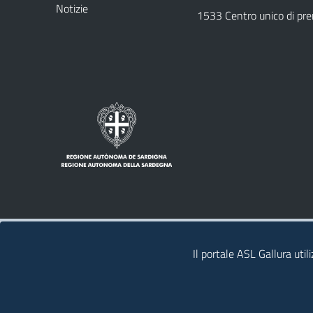
Notizie
1533 Centro unico di pr
Note legali
Privacy policy
Contatti
Il portale ASL Gallura util