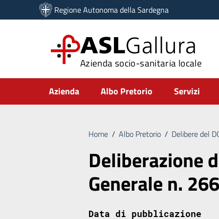
Vai ai contenuti
Regione Autonoma della Sardegna
Vai al menu di navigazione
Vai al footer
ASL
Gallura
Azienda socio-sanitaria locale
Submenu
Azienda
Albo Pretorio
Servizi
Home
/
Albo Pretorio
/
Delibere del 
Deliberazione d
Generale n. 26
Data di pubblicazione