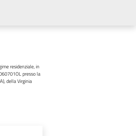
gime residenziale, in
OM060701OL presso la
), della Virginia