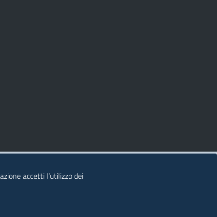
zione accetti l’utilizzo dei
© 2026 Regione Autonoma della Sardegna