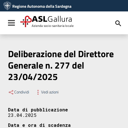
Vai ai contenuti
Regione Autonoma della Sardegna
Vai al menu di navigazione
Vai al footer
ASL
Gallura
Toggle navigation
Azienda socio-sanitaria locale
Deliberazione del Direttore
Generale n. 277 del
23/04/2025
Condividi
Vedi azioni
Data di pubblicazione
23.04.2025
Data e ora di scadenza